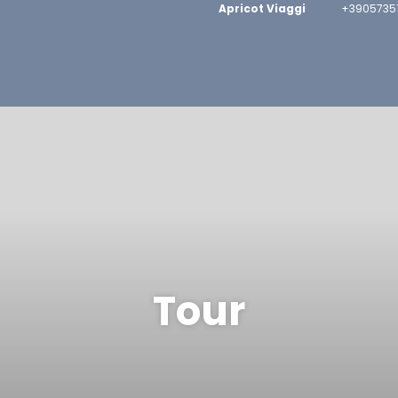
Apricot Viaggi
+39057351
Tour