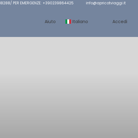
8288/ PER EMERGENZE: +390239864425
info@apricotviaggi.it
Aiuto
Italiano
Accedi