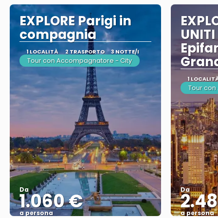
EXPLORE Parigi in
EXPLO
compagnia
UNITI
Epifa
1 LOCALITÀ
2 TRASPORTO
3 NOTTE/I
Gran
Tour con Accompagnatore - City
1 LOCALIT
Tour con
Da
Da
1.060 €
2.48
a persona
a persona