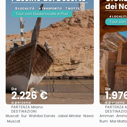
dei N
5 LOCALITÀ
4 TRASPORTO
7 NOTTE/I
Tour con Guida locale e Plus
4 LOCALIT
Tour con
Da
Da
2.226 €
1.97
a persona
a persona
PARTENZA:
PARTENZA:
Milano
M
Vedere
DESTINAZIONI
DESTINAZIO
Muscat · Sur · Wahiba Sands · Jabal Akhdar · Nizwa
Amman · Amman 
· Muscat
Rum · Mar Mort