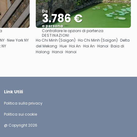
Da
3.786 €
a persona
za
Controllare le opzioni di partenza
Vedere
DESTINAZIONI
 NY · New York NY
Ho Chi Minh (Saigon) · Ho Chi Minh (Saigon) · Delta
k NY
del Mekong · Hue · Hoi An · Hoi An · Hanoi · Baia di
Halong · Hanoi · Hanoi
Link Utili
Politica sulla privacy
Politica sui cookie
@ Copyright 2026