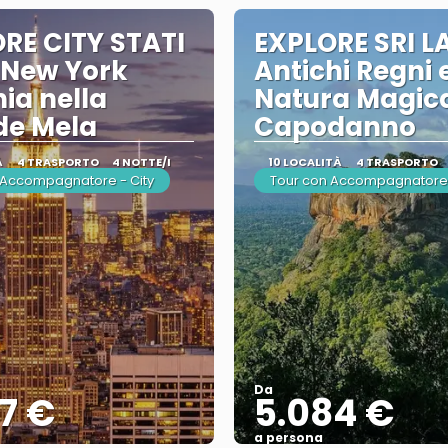
RE CITY STATI
EXPLORE SRI L
 New York
Antichi Regni 
nia nella
Natura Magica
de Mela
Capodanno
À
4 TRASPORTO
4 NOTTE/I
10 LOCALITÀ
4 TRASPORTO
 Accompagnatore - City
Tour con Accompagnatore
Da
7 €
5.084 €
a persona