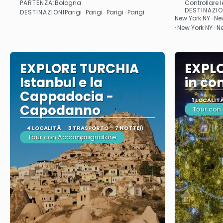
PARTENZA:
Bologna
Controllare l
Vedere
DESTINAZIO
DESTINAZIONI
Parigi · Parigi · Parigi · Parigi
New York NY · Ne
· New York NY · 
EXPLORE TURCHIA
EXPLO
Istanbul e la
in c
Cappadocia -
1 LOCALIT
Capodanno
Tour con
4 LOCALITÀ
3 TRASPORTO
7 NOTTE/I
Tour con Accompagnatore