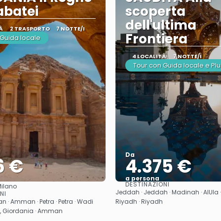
abatei
scoperta
dell'ultima
À
2 TRASPORTO
7 NOTTE/I
Frontiera
 Guida locale
4 LOCALITÀ
7 NOTTE/I
Tour con Guida locale e Plu
Da
6 €
4.375 €
a persona
DESTINAZIONI
ilano
Vedere
Vedere
Jeddah · Jeddah · Madinah · AlUla · 
NI
· Amman · Petra · Petra · Wadi
Riyadh · Riyadh
o, Giordania · Amman