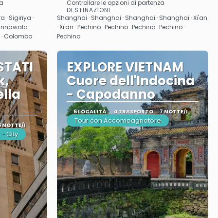
za
Controllare le opzioni di partenza
Vedere
DESTINAZIONI
 Sigiriya ·
Shanghai · Shanghai · Shanghai · Shanghai · Xi'an
innawala ·
· Xi'an · Pechino · Pechino · Pechino · Pechino ·
bo · Colombo
Pechino
STATI
EXPLORE VIETNAM
k,
Cuore dell'Indocina
lla
- Capodanno
6 LOCALITÀ
4 TRASPORTO
7 NOTTE/I
Tour con Accompagnatore
5 NOTTE/I
- City