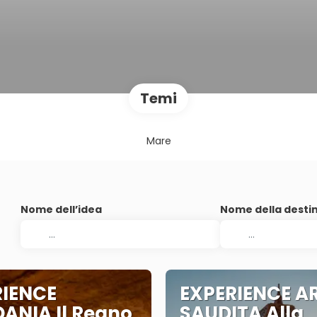
Temi
Mare
Nome dell’idea
Nome della desti
RIENCE
EXPERIENCE A
ANIA Il Regno
SAUDITA Alla