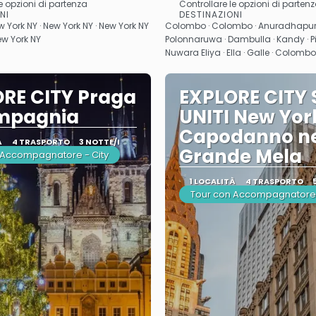
e opzioni di partenza
Controllare le opzioni di parten
Vedere
Vedere
NI
DESTINAZIONI
w York NY · New York NY · New York NY
Colombo · Colombo · Anuradhapura ·
New York NY
Polonnaruwa · Dambulla · Kandy · P
Nuwara Eliya · Ella · Galle · Colom
RE CITY Praga
EXPLORE CITY 
ompagnia
UNITI New Yor
Capodanno ne
À
4 TRASPORTO
3 NOTTE/I
Grande Mela
 Accompagnatore - City
1 LOCALITÀ
4 TRASPORTO
Tour con Accompagnatore 