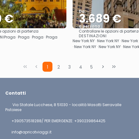
Da
0 €
3.689 €
a persona
e opzioni di partenza
Controllare le opzioni di parten
Vedere
Vedere
DESTINAZIONI
NI
Praga · Praga · Praga · Praga
New York NY · New York NY · New York
· New York NY · New York NY · New Yor
1
2
3
4
5
Contatti
Via Statale Lucchese, 8 51030 - località Masotti Serravalle
Pistoiese
+390573518288/ PER EMERGENZE: +390239864425
info@apricotviaggi.it