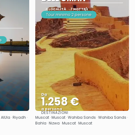
4 LOCALITÀ
7 NOTTE/I
Tour minimo 2 persone
s
Da
1.258 €
a persona
DESTINAZIONI
Vedere
AlUla · Riyadh ·
Muscat · Muscat · Wahiba Sands · Wahiba Sands ·
Bahla · Nizwa · Muscat · Muscat