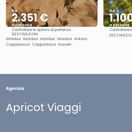
Da
Da
2.351 €
1.10
a persona
a persona
Controllare le opzioni di partenza
Controllare l
Vedere
DESTINAZIONI
DESTINAZIO
Istanbul · Istanbul · Istanbul · Istanbul · Ankara ·
Cappadocia · Cappadocia · Kayseri
Agenzia
Apricot Viaggi