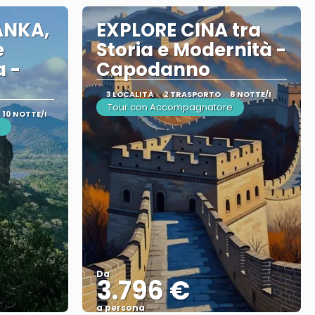
ANKA,
EXPLORE CINA tra
e
Storia e Modernità -
 -
Capodanno
3 LOCALITÀ
2 TRASPORTO
8 NOTTE/I
Tour con Accompagnatore
10 NOTTE/I
Da
3.796 €
a persona