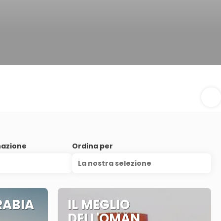
nazione
Ordina per
La nostra selezione
RABIA
IL MEGLIO
DELL'OMAN