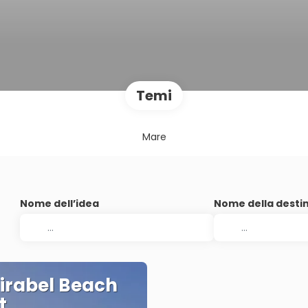
Temi
Mare
Nome dell’idea
Nome della desti
irabel Beach
t