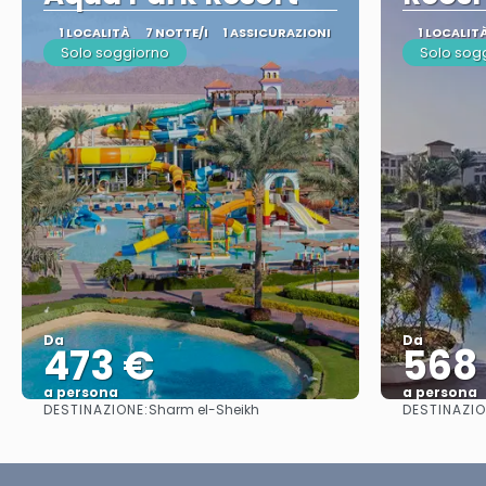
1 LOCALITÀ
7 NOTTE/I
1 ASSICURAZIONI
1 LOCALIT
Solo soggiorno
Solo sog
Da
Da
473 €
568
a persona
a persona
DESTINAZIONE:
DESTINAZIO
Sharm el-Sheikh
Vedere