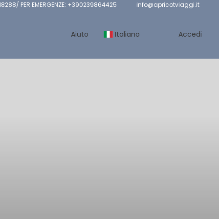
8288/ PER EMERGENZE: +390239864425
info@apricotviaggi.it
Aiuto
Italiano
Accedi