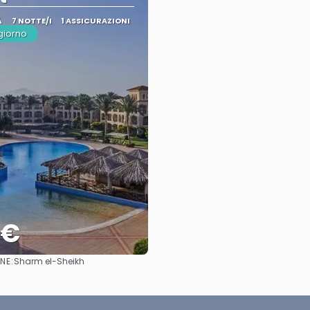
À
7 NOTTE/I
1 ASSICURAZIONI
giorno
 €
NE:
Sharm el-Sheikh
Vedere