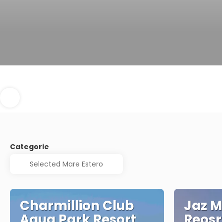
Categorie
Charmillion Club
Jaz M
Aqua Park Resort
Reosr