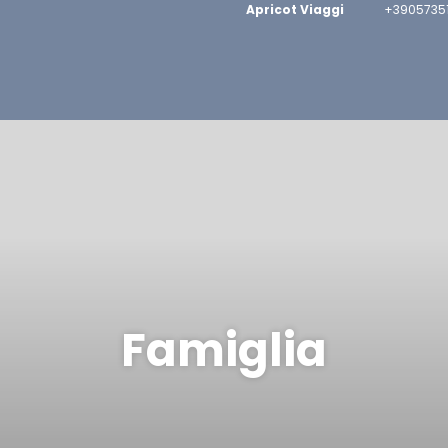
Apricot Viaggi
+39057351
Famiglia